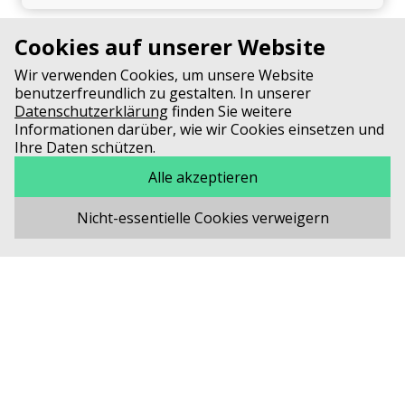
Cookies auf unserer Website
Partnerschaft & Familienplanung
Wir verwenden Cookies, um unsere Website
benutzerfreundlich zu gestalten. In unserer
Datenschutzerklärung
finden Sie weitere
Informationen darüber, wie wir Cookies einsetzen und
Ihre Daten schützen.
CF-Betroffene ohne CFTR-
Alle akzeptieren
Modulatoren
Nicht-essentielle Cookies verweigern
Hygienemassnahmen im Alltag
Cystische Fibrose & COVID-19