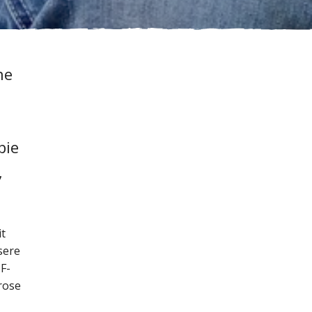
ne
pie
,
it
sere
F-
rose