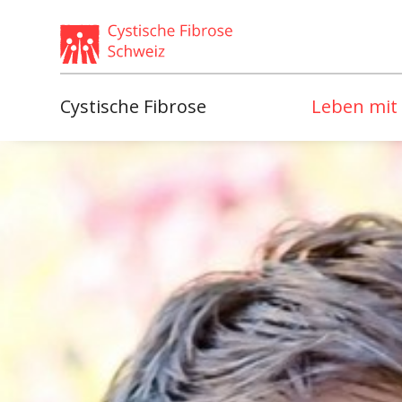
Weiter
skip
zum
to
Content
footer
Cystische Fibrose
Leben mit