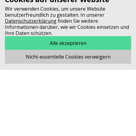
Wir verwenden Cookies, um unsere Website
benutzerfreundlich zu gestalten. In unserer
Magazin «ensemble» -
Datenschutzerklärung
finden Sie weitere
Ausgabe 1/2022
Informationen darüber, wie wir Cookies einsetzen und
Ihre Daten schützen.
PDF – 8,1 MB
Alle akzeptieren
Nicht-essentielle Cookies verweigern
Magazin «ensemble» -
Ausgabe 2/2021
PDF – 8,3 MB
Magazin «ensemble» -