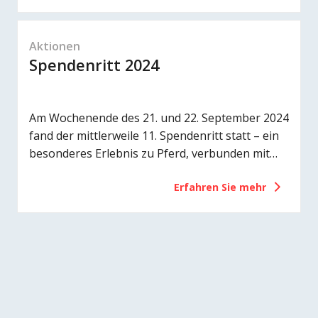
45 Minuten. Sein Ziel: Zu zeigen, wie wichtig
Bewegung für Menschen mit Cystischer Fibrose
ist und andere Betroffene zum Sport zu
Aktionen
motivieren.
Spendenritt 2024
Am Wochenende des 21. und 22. September 2024
fand der mittlerweile 11. Spendenritt statt – ein
besonderes Erlebnis zu Pferd, verbunden mit
einem grossen Herz für Menschen mit
Erfahren Sie mehr
Cystischer Fibrose.