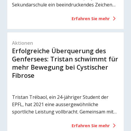
Sekundarschule ein beeindruckendes Zeichen
gesetzt. Beim Grand Prix Winterthur absolvierte
Erfahren Sie mehr
er einen Sponsorenlauf, um auf die Cystische
Fibrose aufmerksam zu machen – und sammelte
dabei die eindrückliche Summe von 11’000
Franken.
Aktionen
Erfolgreiche Überquerung des
Genfersees: Tristan schwimmt für
mehr Bewegung bei Cystischer
Fibrose
Tristan Trébaol, ein 24-jähriger Student der
EPFL, hat 2021 eine aussergewöhnliche
sportliche Leistung vollbracht. Gemeinsam mit
fünf Freunden schwamm er quer über den
Erfahren Sie mehr
Genfersee – 14 Kilometer in nur 5 Stunden und