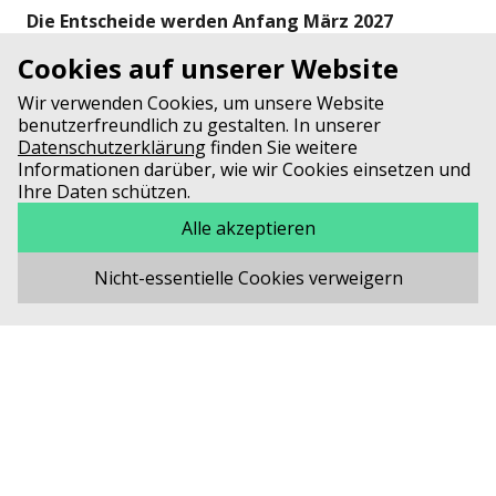
Die Entscheide werden Anfang März 2027
mitgeteilt.
Cookies auf unserer Website
Wir verwenden Cookies, um unsere Website
benutzerfreundlich zu gestalten. In unserer
Datenschutzerklärung
finden Sie weitere
Folgende Projekte wurden bisher von der Cystischen
Informationen darüber, wie wir Cookies einsetzen und
Fibrose Schweiz mit finanziellen Beiträgen
Ihre Daten schützen.
ermöglicht:
Alle akzeptieren
Nicht-essentielle Cookies verweigern
Projekte 2025/2026
Projekte 2024/2025
Dr.med. Bettina Frauchiger-Frey MD PhD,
University Children’s Hospital Bern, Division of
Respiratory Medicine
Projekte 2023/2024
Prof. Dr. Peter Sander, University of Zurich,
Assessment of lung health in children
Institute of Medical Microbiology