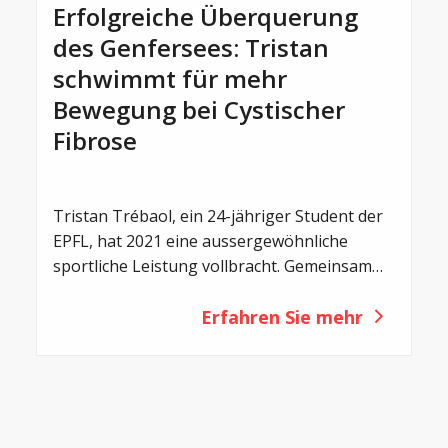
Erfolgreiche Überquerung
des Genfersees: Tristan
schwimmt für mehr
Bewegung bei Cystischer
Fibrose
Tristan Trébaol, ein 24-jähriger Student der
EPFL, hat 2021 eine aussergewöhnliche
sportliche Leistung vollbracht. Gemeinsam
mit fünf Freunden schwamm er quer über
den Genfersee – 14 Kilometer in nur 5
Erfahren Sie mehr
Stunden und 45 Minuten. Sein Ziel: Zu zeigen,
wie wichtig Bewegung für Menschen mit
Cystischer Fibrose ist und andere Betroffene
zum Sport zu motivieren.