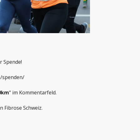
er Spende!
ch/spenden/
10km
“ im Kommentarfeld.
n Fibrose Schweiz.