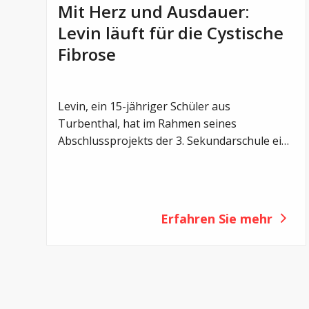
Mit Herz und Ausdauer:
Levin läuft für die Cystische
Fibrose
Levin, ein 15-jähriger Schüler aus
Turbenthal, hat im Rahmen seines
Abschlussprojekts der 3. Sekundarschule ein
beeindruckendes Zeichen gesetzt. Beim
Grand Prix Winterthur absolvierte er einen
Sponsorenlauf, um auf die Cystische Fibrose
aufmerksam zu machen – und sammelte
Erfahren Sie mehr
dabei die eindrückliche Summe von 11’000
Franken.