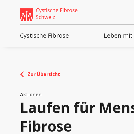
Weiter
skip
zum
to
Content
footer
Cystische Fibrose
Leben mit
Zur Übersicht
Aktionen
Laufen für Mens
Fibrose