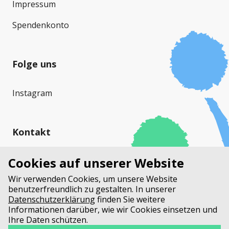
Impressum
Spendenkonto
Folge uns
Instagram
Kontakt
Cystische Fibrose Schweiz (CFS)
Cookies auf unserer Website
Stauffacherstrasse 17a
Wir verwenden Cookies, um unsere Website
Postfach
benutzerfreundlich zu gestalten. In unserer
3014 Bern
Datenschutzerklärung
finden Sie weitere
Informationen darüber, wie wir Cookies einsetzen und
Ihre Daten schützen.
+41 31 552 33 00