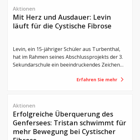
Aktionen
Mit Herz und Ausdauer: Levin
läuft für die Cystische Fibrose
Levin, ein 15-jähriger Schüler aus Turbenthal,
hat im Rahmen seines Abschlussprojekts der 3.
Sekundarschule ein beeindruckendes Zeichen
gesetzt. Beim Grand Prix Winterthur absolvierte
Erfahren Sie mehr
er einen Sponsorenlauf, um auf die Cystische
Fibrose aufmerksam zu machen – und sammelte
dabei die eindrückliche Summe von 11’000
Franken.
Aktionen
Erfolgreiche Überquerung des
Genfersees: Tristan schwimmt für
mehr Bewegung bei Cystischer