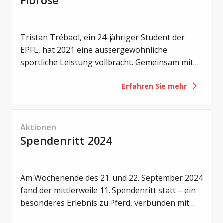
Fibrose
Tristan Trébaol, ein 24-jähriger Student der
EPFL, hat 2021 eine aussergewöhnliche
sportliche Leistung vollbracht. Gemeinsam mit
fünf Freunden schwamm er quer über den
Erfahren Sie mehr
Genfersee – 14 Kilometer in nur 5 Stunden und
45 Minuten. Sein Ziel: Zu zeigen, wie wichtig
Bewegung für Menschen mit Cystischer Fibrose
ist und andere Betroffene zum Sport zu
Aktionen
motivieren.
Spendenritt 2024
Am Wochenende des 21. und 22. September 2024
fand der mittlerweile 11. Spendenritt statt – ein
besonderes Erlebnis zu Pferd, verbunden mit
einem grossen Herz für Menschen mit