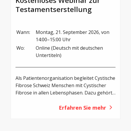
Kostenloses Webinar zur
Testamentserstellung
Wann:
Montag, 21. September 2026, von 
14:00–15:00 Uhr
Wo:
Online (Deutsch mit deutschen 
Untertiteln)
Als Patientenorganisation begleitet Cystische
Fibrose Schweiz Menschen mit Cystischer
Fibrose in allen Lebensphasen. Dazu gehört
auch, sich mit Fragen rund um die
persönliche Vorsorge und die
Erfahren Sie mehr
Nachlassplanung auseinanderzusetzen. Ein
Testament hilft dabei, den eigenen Willen
festzuhalten, Klarheit zu schaffen und die