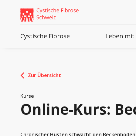
Weiter
skip
zum
to
Content
footer
Cystische Fibrose
Leben mit
Zur Übersicht
Kurse
Online-Kurs: B
Chronischer Husten schwächt den Beckenboden. 