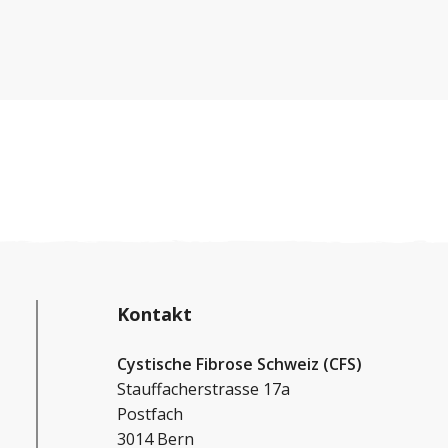
Angehörigen in einer schwierigen Zeit zu
entlasten.
Kontakt
Cystische Fibrose Schweiz (CFS)
Stauffacherstrasse 17a
Postfach
3014 Bern