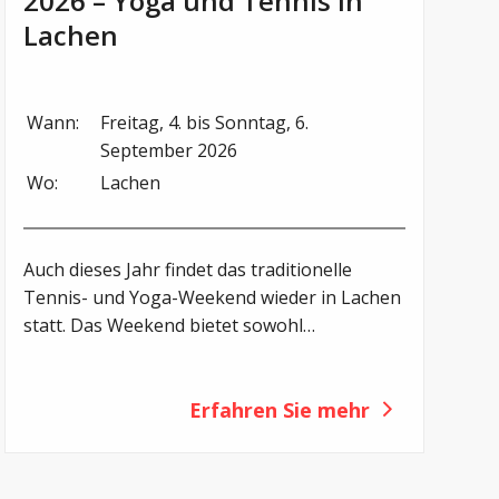
2026 – Yoga und Tennis in
Lachen
Wann:
Freitag, 4. bis Sonntag, 6. 
September 2026
Wo:
Lachen
Auch dieses Jahr findet das traditionelle
Tennis- und Yoga-Weekend wieder in Lachen
statt. Das Weekend bietet sowohl
tennisbegeisterten CF-Betroffenen und ihren
Begleitpersonen als auch Yoga-
Interessierten die Möglichkeit, sich sportlich
Erfahren Sie mehr
zu betätigen und gemeinsam ein aktives
Wochenende zu verbringen.