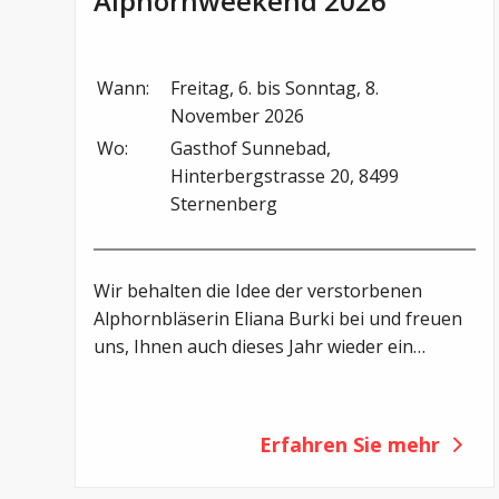
Alphornweekend 2026
Wann:
Freitag, 6. bis Sonntag, 8. 
November 2026
Wo:
Gasthof Sunnebad, 
Hinterbergstrasse 20, 8499 
Sternenberg
Wir behalten die Idee der verstorbenen
Alphornbläserin Eliana Burki bei und freuen
uns, Ihnen auch dieses Jahr wieder ein
Alphornwochenende anbieten zu können.
Melden Sie sich zum Kurswochenende im
November 2026 an!
Erfahren Sie mehr