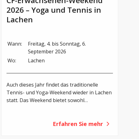
CF-Erwachsenen-Weekend
2026 – Yoga und Tennis in
Lachen
Wann:
Freitag, 4. bis Sonntag, 6. 
September 2026
Wo:
Lachen
Auch dieses Jahr findet das traditionelle
Tennis- und Yoga-Weekend wieder in Lachen
statt. Das Weekend bietet sowohl
tennisbegeisterten CF-Betroffenen und ihren
Begleitpersonen als auch Yoga-
Interessierten die Möglichkeit, sich sportlich
Erfahren Sie mehr
zu betätigen und gemeinsam ein aktives