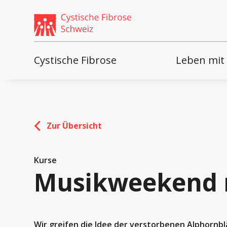
Weiter
skip
zum
to
Content
footer
Cystische Fibrose
Leben mit
Zur Übersicht
Kurse
Musikweekend m
Wir greifen die Idee der verstorbenen Alphornblä