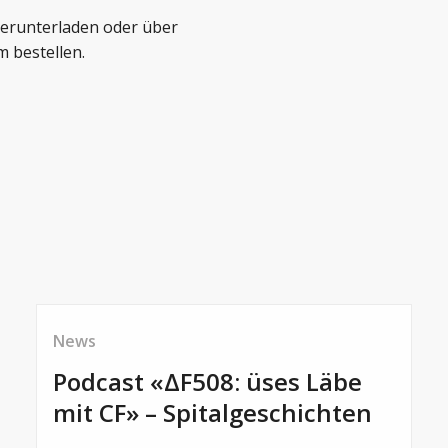
herunterladen oder über
m bestellen.
News
Podcast «ΔF508: üses Läbe
mit CF» – Spitalgeschichten