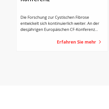
Die Forschung zur Cystischen Fibrose
entwickelt sich kontinuierlich weiter. An der
diesjährigen Europäischen CF-Konferenz
(ECFS) in Lissabon wurden zahlreiche neue
Studien vorgestellt – von einem noch
Erfahren Sie mehr
früheren Einsatz von CFTR-Modulatoren
über Erkenntnisse zum Darmmikrobiom bis
hin zu innovativen Therapieansätzen und
neuen Strategien gegen bakterielle
Infektionen.