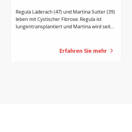
Regula Läderach (47) und Martina Sutter (39)
leben mit Cystischer Fibrose. Regula ist
lungentransplantiert und Martina wird seit
2021 mit Trikafta behandelt. Zwei
unterschiedliche Lebenswege – und doch
eine gemeinsame Motivation: Offen über das
Erfahren Sie mehr
Leben mit CF zu sprechen.