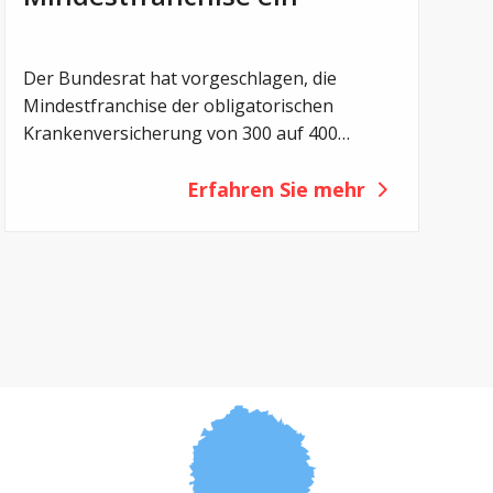
Der Bundesrat hat vorgeschlagen, die
Mindestfranchise der obligatorischen
Krankenversicherung von 300 auf 400
Franken zu erhöhen. Mit der Revision sollen
die Eigenverantwortung der Versicherten
Erfahren Sie mehr
gestärkt und die Gesundheitskosten
gedämpft werden. Für Menschen mit
Cystischer Fibrose (CF) hätte eine solche
Erhöhung jedoch vor allem eines zur Folge:
eine zusätzliche finanzielle Belastung.
Deshalb setzt sich Cystische Fibrose Schweiz
(CFS) gegen diese Vorlage ein.