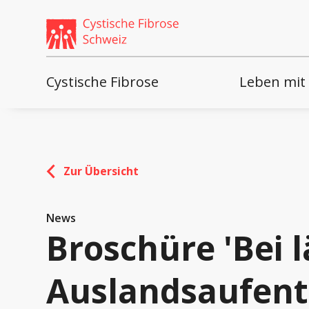
Weiter
skip
zum
to
Content
footer
Cystische Fibrose
Leben mit
Zur Übersicht
News
Broschüre 'Bei 
Auslandsaufent