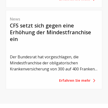
Motivation: Offen über das Leben mit CF zu
sprechen.
News
CFS setzt sich gegen eine
Erhöhung der Mindestfranchise
ein
Der Bundesrat hat vorgeschlagen, die
Mindestfranchise der obligatorischen
Krankenversicherung von 300 auf 400 Franken
zu erhöhen. Mit der Revision sollen die
Erfahren Sie mehr
Eigenverantwortung der Versicherten gestärkt
und die Gesundheitskosten gedämpft werden.
Für Menschen mit Cystischer Fibrose (CF) hätte
eine solche Erhöhung jedoch vor allem eines zur
Folge: eine zusätzliche finanzielle Belastung.