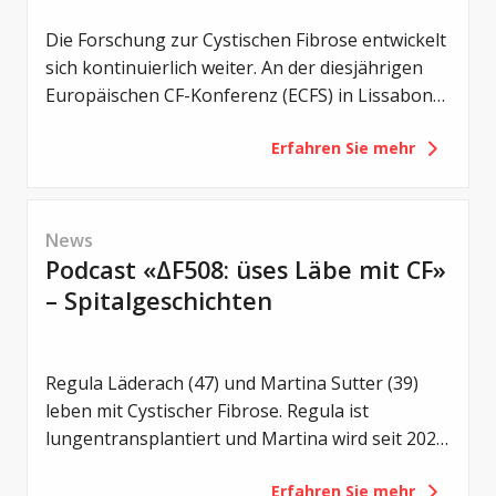
Die Forschung zur Cystischen Fibrose entwickelt
sich kontinuierlich weiter. An der diesjährigen
Europäischen CF-Konferenz (ECFS) in Lissabon
wurden zahlreiche neue Studien vorgestellt –
Erfahren Sie mehr
von einem noch früheren Einsatz von CFTR-
Modulatoren über Erkenntnisse zum
Darmmikrobiom bis hin zu innovativen
Therapieansätzen und neuen Strategien gegen
News
bakterielle Infektionen.
Podcast «ΔF508: üses Läbe mit CF»
– Spitalgeschichten
Regula Läderach (47) und Martina Sutter (39)
leben mit Cystischer Fibrose. Regula ist
lungentransplantiert und Martina wird seit 2021
mit Trikafta behandelt. Zwei unterschiedliche
Erfahren Sie mehr
Lebenswege – und doch eine gemeinsame