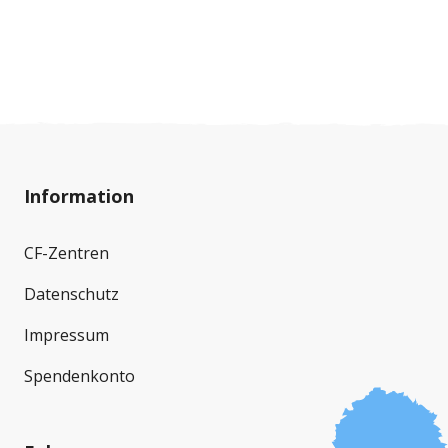
Deshalb setzt sich Cystische Fibrose Schweiz
(CFS) gegen diese Vorlage ein.
Information
CF-Zentren
Datenschutz
Impressum
Spendenkonto