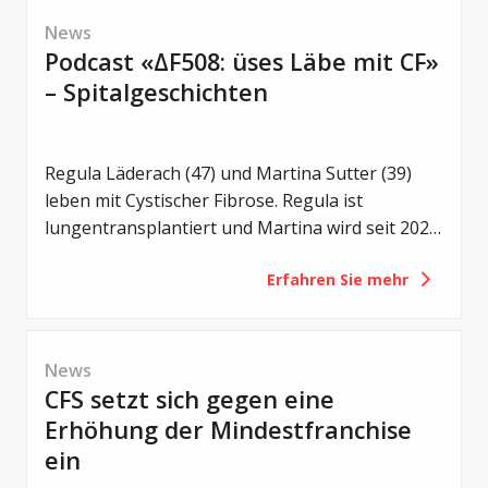
Therapieansätzen und neuen Strategien gegen
News
bakterielle Infektionen.
Podcast «ΔF508: üses Läbe mit CF»
– Spitalgeschichten
Regula Läderach (47) und Martina Sutter (39)
leben mit Cystischer Fibrose. Regula ist
lungentransplantiert und Martina wird seit 2021
mit Trikafta behandelt. Zwei unterschiedliche
Erfahren Sie mehr
Lebenswege – und doch eine gemeinsame
Motivation: Offen über das Leben mit CF zu
sprechen.
News
CFS setzt sich gegen eine
Erhöhung der Mindestfranchise
ein