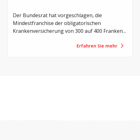
Der Bundesrat hat vorgeschlagen, die
Mindestfranchise der obligatorischen
Krankenversicherung von 300 auf 400 Franken
zu erhöhen. Mit der Revision sollen die
Erfahren Sie mehr
Eigenverantwortung der Versicherten gestärkt
und die Gesundheitskosten gedämpft werden.
Für Menschen mit Cystischer Fibrose (CF) hätte
eine solche Erhöhung jedoch vor allem eines zur
Folge: eine zusätzliche finanzielle Belastung.
Deshalb setzt sich Cystische Fibrose Schweiz
(CFS) gegen diese Vorlage ein.