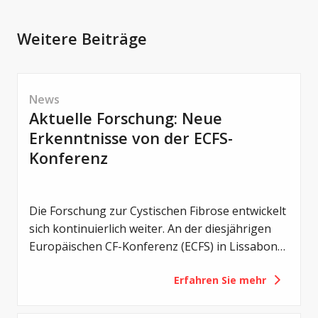
Weitere Beiträge
News
Aktuelle Forschung: Neue
Erkenntnisse von der ECFS-
Konferenz
Die Forschung zur Cystischen Fibrose entwickelt
sich kontinuierlich weiter. An der diesjährigen
Europäischen CF-Konferenz (ECFS) in Lissabon
wurden zahlreiche neue Studien vorgestellt –
Erfahren Sie mehr
von einem noch früheren Einsatz von CFTR-
Modulatoren über Erkenntnisse zum
Darmmikrobiom bis hin zu innovativen