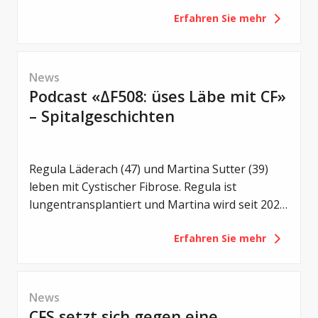
wurden zahlreiche neue Studien vorgestellt –
Erfahren Sie mehr
von einem noch früheren Einsatz von CFTR-
Modulatoren über Erkenntnisse zum
Darmmikrobiom bis hin zu innovativen
Therapieansätzen und neuen Strategien gegen
News
bakterielle Infektionen.
Podcast «ΔF508: üses Läbe mit CF»
– Spitalgeschichten
Regula Läderach (47) und Martina Sutter (39)
leben mit Cystischer Fibrose. Regula ist
lungentransplantiert und Martina wird seit 2021
mit Trikafta behandelt. Zwei unterschiedliche
Erfahren Sie mehr
Lebenswege – und doch eine gemeinsame
Motivation: Offen über das Leben mit CF zu
sprechen.
News
CFS setzt sich gegen eine