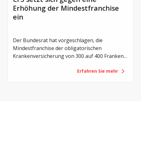
Erhöhung der Mindestfranchise
ein
Der Bundesrat hat vorgeschlagen, die
Mindestfranchise der obligatorischen
Krankenversicherung von 300 auf 400 Franken
zu erhöhen. Mit der Revision sollen die
Erfahren Sie mehr
Eigenverantwortung der Versicherten gestärkt
und die Gesundheitskosten gedämpft werden.
Für Menschen mit Cystischer Fibrose (CF) hätte
eine solche Erhöhung jedoch vor allem eines zur
Folge: eine zusätzliche finanzielle Belastung.
Deshalb setzt sich Cystische Fibrose Schweiz
(CFS) gegen diese Vorlage ein.