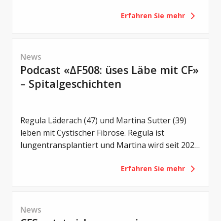
wurden zahlreiche neue Studien vorgestellt –
Erfahren Sie mehr
von einem noch früheren Einsatz von CFTR-
Modulatoren über Erkenntnisse zum
Darmmikrobiom bis hin zu innovativen
Therapieansätzen und neuen Strategien gegen
News
bakterielle Infektionen.
Podcast «ΔF508: üses Läbe mit CF»
– Spitalgeschichten
Regula Läderach (47) und Martina Sutter (39)
leben mit Cystischer Fibrose. Regula ist
lungentransplantiert und Martina wird seit 2021
mit Trikafta behandelt. Zwei unterschiedliche
Erfahren Sie mehr
Lebenswege – und doch eine gemeinsame
Motivation: Offen über das Leben mit CF zu
sprechen.
News