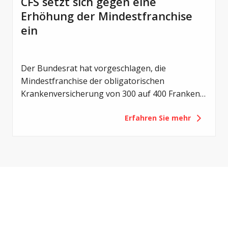
CFS setzt sich gegen eine
Erhöhung der Mindestfranchise
ein
Der Bundesrat hat vorgeschlagen, die
Mindestfranchise der obligatorischen
Krankenversicherung von 300 auf 400 Franken
zu erhöhen. Mit der Revision sollen die
Erfahren Sie mehr
Eigenverantwortung der Versicherten gestärkt
und die Gesundheitskosten gedämpft werden.
Für Menschen mit Cystischer Fibrose (CF) hätte
eine solche Erhöhung jedoch vor allem eines zur
Folge: eine zusätzliche finanzielle Belastung.
Deshalb setzt sich Cystische Fibrose Schweiz
(CFS) gegen diese Vorlage ein.