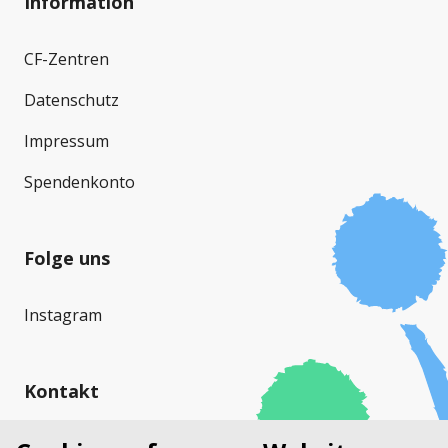
Information
CF-Zentren
Datenschutz
Impressum
Spendenkonto
Folge uns
Instagram
Kontakt
Cystische Fibrose Schweiz (CFS)