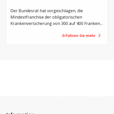
Der Bundesrat hat vorgeschlagen, die
Mindestfranchise der obligatorischen
Krankenversicherung von 300 auf 400 Franken
zu erhöhen. Mit der Revision sollen die
Erfahren Sie mehr
Eigenverantwortung der Versicherten gestärkt
und die Gesundheitskosten gedämpft werden.
Für Menschen mit Cystischer Fibrose (CF) hätte
eine solche Erhöhung jedoch vor allem eines zur
Folge: eine zusätzliche finanzielle Belastung.
Deshalb setzt sich Cystische Fibrose Schweiz
(CFS) gegen diese Vorlage ein.