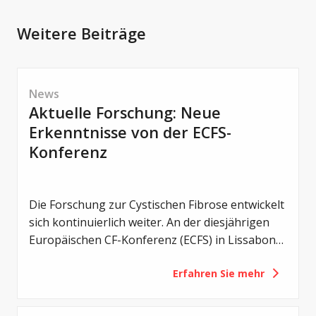
Weitere Beiträge
News
Aktuelle Forschung: Neue
Erkenntnisse von der ECFS-
Konferenz
Die Forschung zur Cystischen Fibrose entwickelt
sich kontinuierlich weiter. An der diesjährigen
Europäischen CF-Konferenz (ECFS) in Lissabon
wurden zahlreiche neue Studien vorgestellt –
Erfahren Sie mehr
von einem noch früheren Einsatz von CFTR-
Modulatoren über Erkenntnisse zum
Darmmikrobiom bis hin zu innovativen