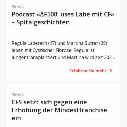
Therapieansätzen und neuen Strategien gegen
News
bakterielle Infektionen.
Podcast «ΔF508: üses Läbe mit CF»
– Spitalgeschichten
Regula Läderach (47) und Martina Sutter (39)
leben mit Cystischer Fibrose. Regula ist
lungentransplantiert und Martina wird seit 2021
mit Trikafta behandelt. Zwei unterschiedliche
Erfahren Sie mehr
Lebenswege – und doch eine gemeinsame
Motivation: Offen über das Leben mit CF zu
sprechen.
News
CFS setzt sich gegen eine
Erhöhung der Mindestfranchise
ein