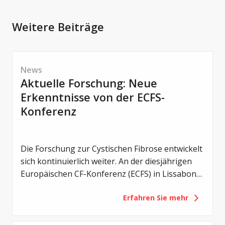
Weitere Beiträge
News
Aktuelle Forschung: Neue
Erkenntnisse von der ECFS-
Konferenz
Die Forschung zur Cystischen Fibrose entwickelt
sich kontinuierlich weiter. An der diesjährigen
Europäischen CF-Konferenz (ECFS) in Lissabon
wurden zahlreiche neue Studien vorgestellt –
Erfahren Sie mehr
von einem noch früheren Einsatz von CFTR-
Modulatoren über Erkenntnisse zum
Darmmikrobiom bis hin zu innovativen