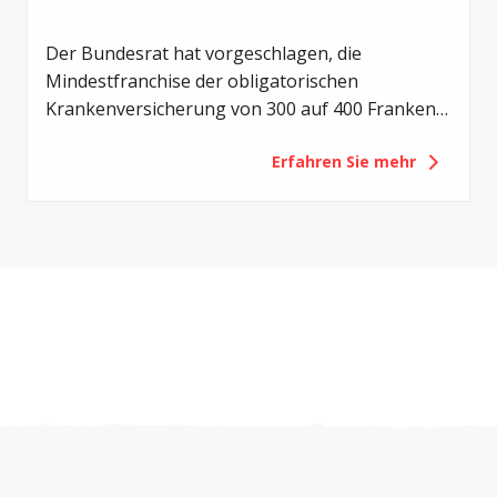
Der Bundesrat hat vorgeschlagen, die
Mindestfranchise der obligatorischen
Krankenversicherung von 300 auf 400 Franken
zu erhöhen. Mit der Revision sollen die
Erfahren Sie mehr
Eigenverantwortung der Versicherten gestärkt
und die Gesundheitskosten gedämpft werden.
Für Menschen mit Cystischer Fibrose (CF) hätte
eine solche Erhöhung jedoch vor allem eines zur
Folge: eine zusätzliche finanzielle Belastung.
Deshalb setzt sich Cystische Fibrose Schweiz
(CFS) gegen diese Vorlage ein.