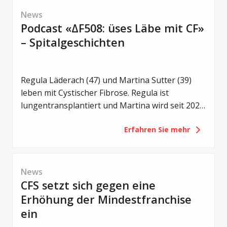
Therapieansätzen und neuen Strategien gegen
News
bakterielle Infektionen.
Podcast «ΔF508: üses Läbe mit CF»
– Spitalgeschichten
Regula Läderach (47) und Martina Sutter (39)
leben mit Cystischer Fibrose. Regula ist
lungentransplantiert und Martina wird seit 2021
mit Trikafta behandelt. Zwei unterschiedliche
Erfahren Sie mehr
Lebenswege – und doch eine gemeinsame
Motivation: Offen über das Leben mit CF zu
sprechen.
News
CFS setzt sich gegen eine
Erhöhung der Mindestfranchise
ein