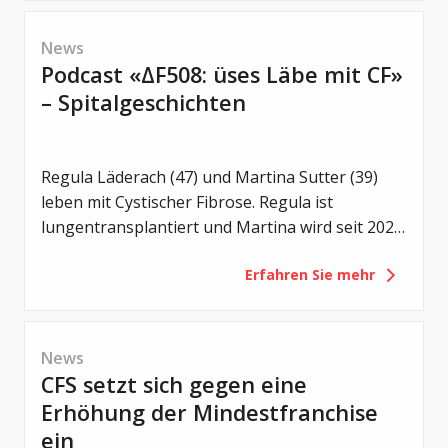
Darmmikrobiom bis hin zu innovativen
Therapieansätzen und neuen Strategien gegen
News
bakterielle Infektionen.
Podcast «ΔF508: üses Läbe mit CF»
– Spitalgeschichten
Regula Läderach (47) und Martina Sutter (39)
leben mit Cystischer Fibrose. Regula ist
lungentransplantiert und Martina wird seit 2021
mit Trikafta behandelt. Zwei unterschiedliche
Erfahren Sie mehr
Lebenswege – und doch eine gemeinsame
Motivation: Offen über das Leben mit CF zu
sprechen.
News
CFS setzt sich gegen eine
Erhöhung der Mindestfranchise
ein