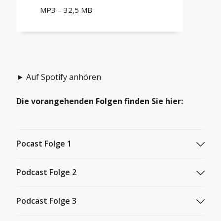
MP3 – 32,5 MB
► Auf Spotify anhören
Die vorangehenden Folgen finden Sie hier:
Pocast Folge 1
«ΔF508: üses Läbe mit CF» – wär mer si
Podcast Folge 2
«ΔF508: üses Läbe mit CF» – Therapien und
Podcast Folge 3
Medikamente