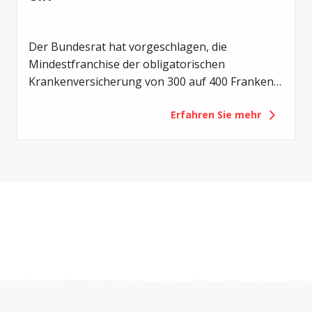
Der Bundesrat hat vorgeschlagen, die
Mindestfranchise der obligatorischen
Krankenversicherung von 300 auf 400 Franken
zu erhöhen. Mit der Revision sollen die
Erfahren Sie mehr
Eigenverantwortung der Versicherten gestärkt
und die Gesundheitskosten gedämpft werden.
Für Menschen mit Cystischer Fibrose (CF) hätte
eine solche Erhöhung jedoch vor allem eines zur
Folge: eine zusätzliche finanzielle Belastung.
Deshalb setzt sich Cystische Fibrose Schweiz
(CFS) gegen diese Vorlage ein.