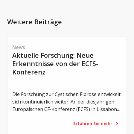
«ΔF508: üses Läbe mit CF» – Kindheit und
Jugend
Weitere Beiträge
News
Aktuelle Forschung: Neue
Erkenntnisse von der ECFS-
Konferenz
Die Forschung zur Cystischen Fibrose entwickelt
sich kontinuierlich weiter. An der diesjährigen
Europäischen CF-Konferenz (ECFS) in Lissabon
wurden zahlreiche neue Studien vorgestellt –
Erfahren Sie mehr
von einem noch früheren Einsatz von CFTR-
Modulatoren über Erkenntnisse zum