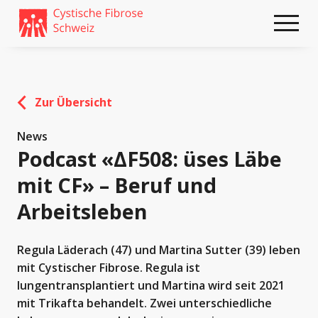
Weiter
skip
zum
to
Content
footer
Zur Übersicht
News
Podcast «ΔF508: üses Läbe
mit CF» – Beruf und
Arbeitsleben
Regula Läderach (47) und Martina Sutter (39) leben
mit Cystischer Fibrose. Regula ist
lungentransplantiert und Martina wird seit 2021
mit Trikafta behandelt. Zwei unterschiedliche