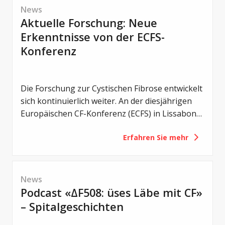
News
Aktuelle Forschung: Neue
Erkenntnisse von der ECFS-
Konferenz
Die Forschung zur Cystischen Fibrose entwickelt
sich kontinuierlich weiter. An der diesjährigen
Europäischen CF-Konferenz (ECFS) in Lissabon
wurden zahlreiche neue Studien vorgestellt –
Erfahren Sie mehr
von einem noch früheren Einsatz von CFTR-
Modulatoren über Erkenntnisse zum
Darmmikrobiom bis hin zu innovativen
Therapieansätzen und neuen Strategien gegen
News
bakterielle Infektionen.
Podcast «ΔF508: üses Läbe mit CF»
– Spitalgeschichten