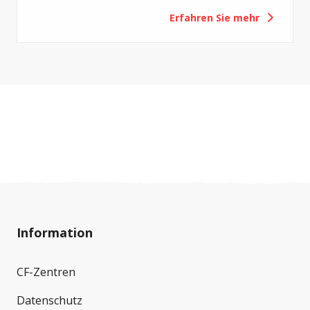
zu erhöhen. Mit der Revision sollen die
Erfahren Sie mehr
Eigenverantwortung der Versicherten gestärkt
und die Gesundheitskosten gedämpft werden.
Für Menschen mit Cystischer Fibrose (CF) hätte
eine solche Erhöhung jedoch vor allem eines zur
Folge: eine zusätzliche finanzielle Belastung.
Deshalb setzt sich Cystische Fibrose Schweiz
(CFS) gegen diese Vorlage ein.
Information
CF-Zentren
Datenschutz