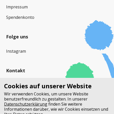
Impressum
Spendenkonto
Folge uns
Instagram
Kontakt
Cystische Fibrose Schweiz (CFS)
Cookies auf unserer Website
Stauffacherstrasse 17a
Wir verwenden Cookies, um unsere Website
Postfach
benutzerfreundlich zu gestalten. In unserer
3014 Bern
Datenschutzerklärung
finden Sie weitere
Informationen darüber, wie wir Cookies einsetzen und