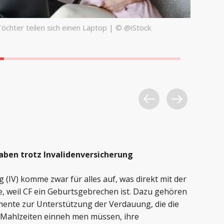
usammen durch dick und dünn. | © @iStock
Wegen 
für die
aben trotz Invalidenversicherung
 (IV) komme zwar für alles auf, was direkt mit der
, weil CF ein Geburtsgebrechen ist. Dazu gehören
mente zur Unterstützung der Verdauung, die die
 Mahlzeiten einneh men müssen, ihre