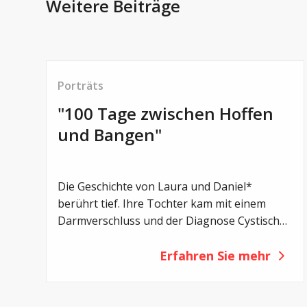
Weitere Beiträge
Porträts
"100 Tage zwischen Hoffen
und Bangen"
© pexels
Die Geschichte von Laura und Daniel*
berührt tief. Ihre Tochter kam mit einem
Darmverschluss und der Diagnose Cystische
Fibrose zur Welt. Die ersten Monate waren
geprägt von Unsicherheit, Mut und
Erfahren Sie mehr
beeindruckender Stärke – und zeigen, wie
unglaublich viel Familien leisten.