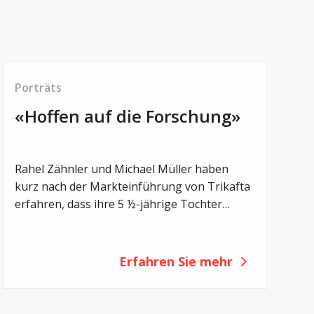
Porträts
«Hoffen auf die Forschung»
© genuin.ch
Rahel Zähnler und Michael Müller haben
kurz nach der Markteinführung von Trikafta
erfahren, dass ihre 5 ½-jährige Tochter
Sharon mit ihrer CF-Mutation zu den 20
Prozent der Erkrankten gehört, für die es
nicht zugelassen ist. Nach der Erstdiagnose
Erfahren Sie mehr
ist dies der zweite Schlag für die Eltern. Ihnen
bleibt nur die Hoffnung, dass die Forschung
auch für Sharon ein passendes Medikament