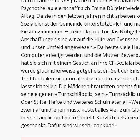
Durch zahlreiche Gespräche mit der CF-Sozialarbei
Psychotherapie erschafft sich Emma Bürgler wied
Alltag. Da sie in den letzten Jahren nicht arbeiten 
Sozialdienst der Gemeinde unterstützt. «Ich und 
Existenzminimum. Es reicht knapp für das Nötigste;
Anschaffungen sind wir auf die Hilfe von Cystische
und unser Umfeld angewiesen.» Da heute viele H
Computer erledigt werden und die Mutter Bewerbu
hat sie sich mit einem Gesuch an ihre CF-Sozialarb
wurde glücklicherweise gutgeheissen. Seit der Ein
Tochter teilen sich nun alle drei den finanzierten L
lässt sich teilen: Die Mädchen brauchten bereits f
seine eigenen «Turnschläppli», sein «Turnsäckli» u
Oder Stifte, Hefte und weiteres Schulmaterial. «
zweimal umdrehen muss, kostet alles viel. Zum Glü
meine Familie und mein Umfeld. Kürzlich bekamen 
geschenkt. Dafür sind wir sehr dankbar!»