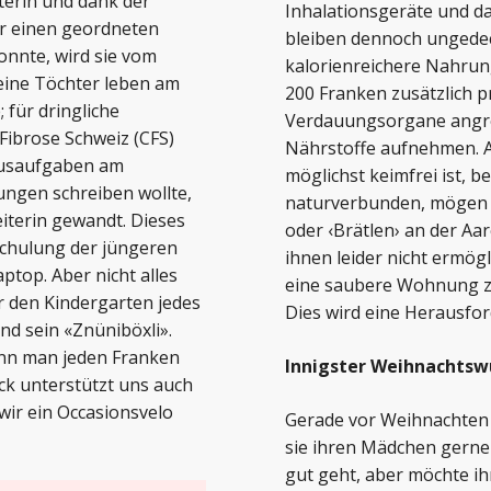
terin und dank der
Inhalationsgeräte und da
er einen geordneten
bleiben dennoch ungedec
konnte, wird sie vom
kalorienreichere Nahrung
meine Töchter leben am
200 Franken zusätzlich p
 für dringliche
Verdauungsorgane angre
 Fibrose Schweiz (CFS)
Nährstoffe aufnehmen. A
ausaufgaben am
möglichst keimfrei ist, b
ngen schreiben wollte,
naturverbunden, mögen 
eiterin gewandt. Dieses
oder ‹Brätlen› an der A
schulung der jüngeren
ihnen leider nicht ermögl
aptop. Aber nicht alles
eine saubere Wohnung zu
ür den Kindergarten jedes
Dies wird eine Herausfor
nd sein «Znüniböxli».
Wenn man jeden Franken
Innigster Weihnachtswu
ck unterstützt uns auch
wir ein Occasionsvelo
Gerade vor Weihnachten s
sie ihren Mädchen gerne
gut geht, aber möchte i