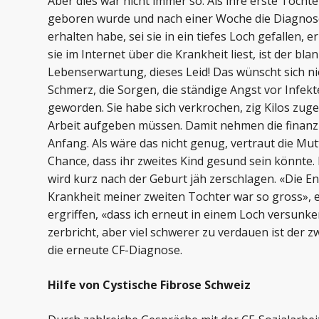
Aber dies war nicht immer so. Als ihre erste Tochte
geboren wurde und nach einer Woche die Diagnose
erhalten habe, sei sie in ein tiefes Loch gefallen,
Emma Bürgler und ihre Töchter teilen sic
sie im Internet über die Krankheit liest, ist der bl
Lebenserwartung, dieses Leid! Das wünscht sich ni
Schmerz, die Sorgen, die ständige Angst vor Infekten
geworden. Sie habe sich verkrochen, zig Kilos zu
Arbeit aufgeben müssen. Damit nehmen die finanz
Anfang. Als wäre das nicht genug, vertraut die Mut
Chance, dass ihr zweites Kind gesund sein könnte
wird kurz nach der Geburt jäh zerschlagen. «Die E
Krankheit meiner zweiten Tochter war so gross», 
ergriffen, «dass ich erneut in einem Loch versunke
zerbricht, aber viel schwerer zu verdauen ist der z
die erneute CF-Diagnose.
Hilfe von Cystische Fibrose Schweiz