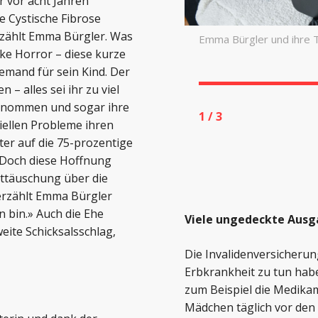
r vor acht Jahren
 Cystische Fibrose
 erzählt Emma Bürgler. Was
h einen Laptop | © @iStock
Die Schwestern gehen z
anke Horror – diese kurze
emand für sein Kind. Der
 – alles sei ihr zu viel
genommen und sogar ihre
2
/
3
iellen Probleme ihren
ter auf die 75-prozentige
. Doch diese Hoffnung
nttäuschung über die
erzählt Emma Bürgler
n bin.» Auch die Ehe
Viele ungedeckte Ausg
weite Schicksalsschlag,
Die Invalidenversicherung
Erbkrankheit zu tun habe
zum Beispiel die Medika
Mädchen täglich vor den