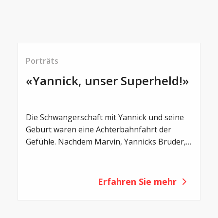
Porträts
«Yannick, unser Superheld!»
© Ruben Ung Fotografie
Die Schwangerschaft mit Yannick und seine
Geburt waren eine Achterbahnfahrt der
Gefühle. Nachdem Marvin, Yannicks Bruder,
zwei Jahre zuvor problemlos und gesund die
Welt erblickt hatte, wurde ich ein Jahr später
bereits wieder schwanger. Als die Ärzte auf
Erfahren Sie mehr
dem Ultraschall beim Baby geblähte
Darmschlingen erkannten, machten ich und
mein Mann uns Sorgen. Wir wurden erstmals