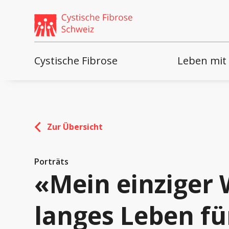
Weiter
skip
zum
to
Content
footer
Cystische Fibrose
Leben mit
Zur Übersicht
Porträts
«Mein einziger 
langes Leben fü