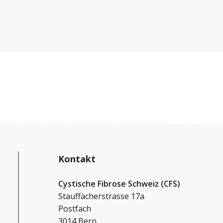
mit dem Verdacht auf CF konfrontiert,
glaubten aber weiterhin an einen Irrtum der
Ärzte und an unser Glück.
Kontakt
Cystische Fibrose Schweiz (CFS)
Stauffacherstrasse 17a
Postfach
3014 Bern