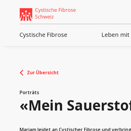
Weiter
skip
zum
to
Content
footer
Cystische Fibrose
Leben mit
Zur Übersicht
Porträts
«Mein Sauerstof
Mariam leidet an Cystischer Fibrose und verbrin