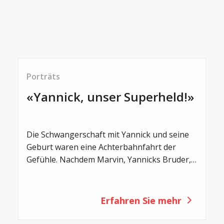
Porträts
«Yannick, unser Superheld!»
© Ruben Ung Fotografie
Die Schwangerschaft mit Yannick und seine
Geburt waren eine Achterbahnfahrt der
Gefühle. Nachdem Marvin, Yannicks Bruder,
zwei Jahre zuvor problemlos und gesund die
Welt erblickt hatte, wurde ich ein Jahr später
bereits wieder schwanger. Als die Ärzte auf
Erfahren Sie mehr
dem Ultraschall beim Baby geblähte
Darmschlingen erkannten, machten ich und