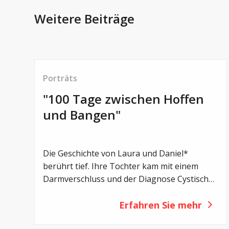
Weitere Beiträge
Porträts
"100 Tage zwischen Hoffen
und Bangen"
© pexels
Die Geschichte von Laura und Daniel*
berührt tief. Ihre Tochter kam mit einem
Darmverschluss und der Diagnose Cystische
Fibrose zur Welt. Die ersten Monate waren
geprägt von Unsicherheit, Mut und
Erfahren Sie mehr
beeindruckender Stärke – und zeigen, wie