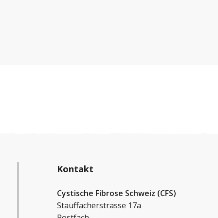
mein Mann uns Sorgen. Wir wurden erstmals
mit dem Verdacht auf CF konfrontiert,
glaubten aber weiterhin an einen Irrtum der
Ärzte und an unser Glück.
Kontakt
Cystische Fibrose Schweiz (CFS)
Stauffacherstrasse 17a
Postfach