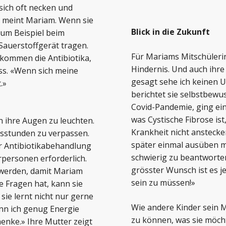
sich oft necken und
, meint Mariam. Wenn sie
Blick in die Zukunft
 zum Beispiel beim
 Sauerstoffgerät tragen.
Für Mariams Mitschülerin
 kommen die Antibiotika,
Hindernis. Und auch ihre
ss. «Wenn sich meine
gesagt sehe ich keinen 
.»
berichtet sie selbstbewu
Covid-Pandemie, ging ein
was Cystische Fibrose is
 ihre Augen zu leuchten.
Krankheit nicht anstecke
htsstunden zu verpassen.
später einmal ausüben möc
r Antibiotikabehandlung
schwierig zu beantworten
hrpersonen erforderlich.
grösster Wunsch ist es j
 werden, damit Mariam
sein zu müssen!»
e Fragen hat, kann sie
sie lernt nicht nur gerne
Wie andere Kinder sein M
enn ich genug Energie
zu können, was sie möchte
henke.» Ihre Mutter zeigt