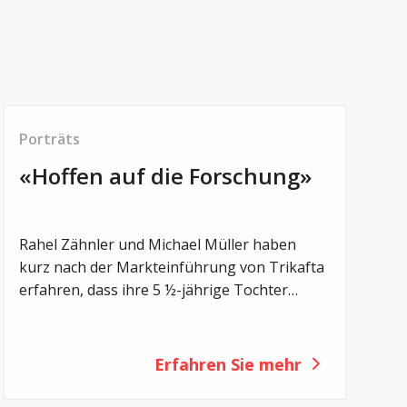
Porträts
«Hoffen auf die Forschung»
© genuin.ch
Rahel Zähnler und Michael Müller haben
kurz nach der Markteinführung von Trikafta
erfahren, dass ihre 5 ½-jährige Tochter
Sharon mit ihrer CF-Mutation zu den 20
Prozent der Erkrankten gehört, für die es
nicht zugelassen ist. Nach der Erstdiagnose
Erfahren Sie mehr
ist dies der zweite Schlag für die Eltern. Ihnen
bleibt nur die Hoffnung, dass die Forschung