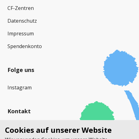
CF-Zentren
Datenschutz
Impressum
Spendenkonto
Folge uns
Instagram
Kontakt
Cystische Fibrose Schweiz (CFS)
Cookies auf unserer Website
Stauffacherstrasse 17a