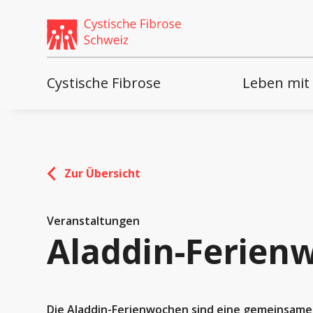
Weiter
skip
zum
to
Content
footer
Cystische Fibrose
Leben mit
Zur Übersicht
Veranstaltungen
Aladdin-Ferienw
Die Aladdin-Ferienwochen sind eine gemeinsame A