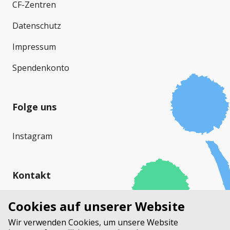
CF-Zentren
Datenschutz
Impressum
Spendenkonto
Folge uns
Instagram
Kontakt
Cystische Fibrose Schweiz (CFS)
Cookies auf unserer Website
Stauffacherstrasse 17a
Wir verwenden Cookies, um unsere Website
Postfach