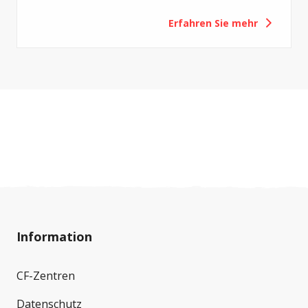
versteinerte Überreste oder Spuren von
Erfahren Sie mehr
Lebewesen aus vergangenen Erdzeitaltern.
Information
CF-Zentren
Datenschutz