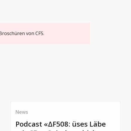
 Broschüren von CFS.
News
Podcast «ΔF508: üses Läbe