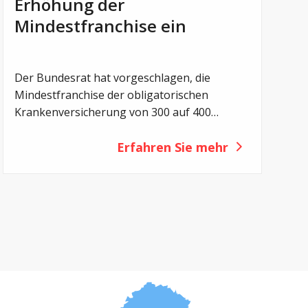
Erhöhung der
Mindestfranchise ein
Der Bundesrat hat vorgeschlagen, die
Mindestfranchise der obligatorischen
Krankenversicherung von 300 auf 400
Franken zu erhöhen. Mit der Revision sollen
die Eigenverantwortung der Versicherten
Erfahren Sie mehr
gestärkt und die Gesundheitskosten
gedämpft werden. Für Menschen mit
Cystischer Fibrose (CF) hätte eine solche
Erhöhung jedoch vor allem eines zur Folge:
eine zusätzliche finanzielle Belastung.
Deshalb setzt sich Cystische Fibrose Schweiz
(CFS) gegen diese Vorlage ein.