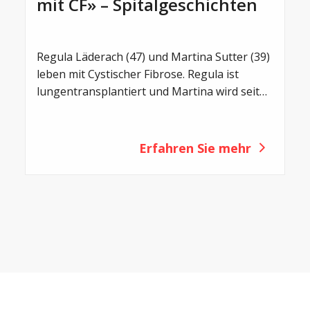
mit CF» – Spitalgeschichten
Regula Läderach (47) und Martina Sutter (39)
leben mit Cystischer Fibrose. Regula ist
lungentransplantiert und Martina wird seit
2021 mit Trikafta behandelt. Zwei
unterschiedliche Lebenswege – und doch
eine gemeinsame Motivation: Offen über das
Erfahren Sie mehr
Leben mit CF zu sprechen.