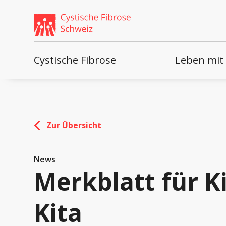
Weiter
skip
zum
to
Content
footer
Cystische Fibrose
Leben mit
Zur Übersicht
News
Merkblatt für K
Kita