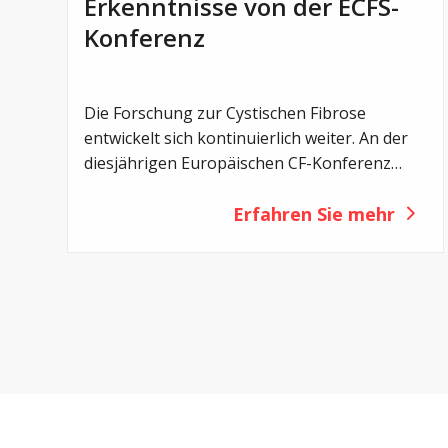
Erkenntnisse von der ECFS-
Konferenz
Die Forschung zur Cystischen Fibrose
entwickelt sich kontinuierlich weiter. An der
diesjährigen Europäischen CF-Konferenz
(ECFS) in Lissabon wurden zahlreiche neue
Studien vorgestellt – von einem noch
Erfahren Sie mehr
früheren Einsatz von CFTR-Modulatoren
über Erkenntnisse zum Darmmikrobiom bis
hin zu innovativen Therapieansätzen und
neuen Strategien gegen bakterielle
Infektionen.