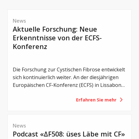
News
Aktuelle Forschung: Neue
Erkenntnisse von der ECFS-
Konferenz
Die Forschung zur Cystischen Fibrose entwickelt
sich kontinuierlich weiter. An der diesjährigen
Europäischen CF-Konferenz (ECFS) in Lissabon
wurden zahlreiche neue Studien vorgestellt –
Erfahren Sie mehr
von einem noch früheren Einsatz von CFTR-
Modulatoren über Erkenntnisse zum
Darmmikrobiom bis hin zu innovativen
Therapieansätzen und neuen Strategien gegen
News
bakterielle Infektionen.
Podcast «ΔF508: üses Läbe mit CF»