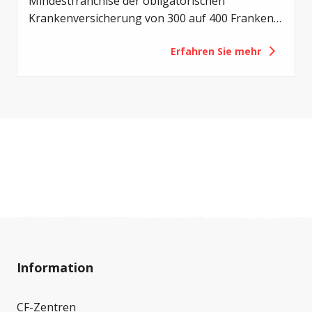
Mindestfranchise der obligatorischen
Krankenversicherung von 300 auf 400 Franken
zu erhöhen. Mit der Revision sollen die
Erfahren Sie mehr
Eigenverantwortung der Versicherten gestärkt
und die Gesundheitskosten gedämpft werden.
Für Menschen mit Cystischer Fibrose (CF) hätte
eine solche Erhöhung jedoch vor allem eines zur
Folge: eine zusätzliche finanzielle Belastung.
Deshalb setzt sich Cystische Fibrose Schweiz
(CFS) gegen diese Vorlage ein.
Information
CF-Zentren