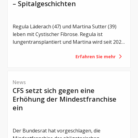
– Spitalgeschichten
Regula Läderach (47) und Martina Sutter (39)
leben mit Cystischer Fibrose. Regula ist
lungentransplantiert und Martina wird seit 2021
mit Trikafta behandelt. Zwei unterschiedliche
Erfahren Sie mehr
Lebenswege – und doch eine gemeinsame
Motivation: Offen über das Leben mit CF zu
sprechen.
News
CFS setzt sich gegen eine
Erhöhung der Mindestfranchise
ein
Der Bundesrat hat vorgeschlagen, die