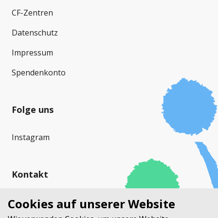
CF-Zentren
Datenschutz
Impressum
Spendenkonto
Folge uns
Instagram
Kontakt
Cystische Fibrose Schweiz (CFS)
Cookies auf unserer Website
Stauffacherstrasse 17a